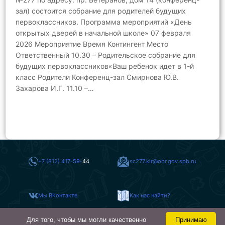
зал) состоится собрание для родителей будущих
первоклассников. Программа мероприятий «День
открытых дверей в начальной школе» 07 февраля
2026 Мероприятие Время Контингент Место
Ответственный 10.30 – Родительское собрание для
будущих первоклассников«Ваш ребенок идет в 1-й
класс Родители Конференц-зал Смирнова Ю.В.
Захарова И.Г. 11.10 –…
+7 (812) 417-59-
44
sc277.kir@obr.gov.spb.ru
Мы ВКонтакте
Как нас найти?
Для того, чтобы мы могли качественно
Принимаю