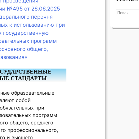
а просвещения
ии №495 от 26.06.2025
П
дерального перечня
о
ных к использованию при
и
 государственную
с
овательных программ
к
основного общего,
разования»
ОСУДАРСТВЕННЫЕ
НЫЕ СТАНДАРТЫ
нные образовательные
вляют собой
 обязательных при
азовательных программ
ого общего, среднего
ого профессионального,
го и высшего