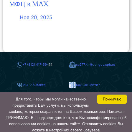
МФЦ в MAX
Ноя 20, 2025
+7 (812) 417-59-
44
sc277.kir@obr.gov.spb.ru
Мы ВКонтакте
Как нас найти?
Для того, чтобы мы могли качественно
Принимаю
Карта сайта
предоставить Вам услуги, мы используем
cookies, которые сохраняются на Вашем компьютере. Нажимая
ПРИНИМАЮ, Вы подтверждаете то, что Вы проинформированы об
ГБОУ СОШ № 277 Кировского
© 2026
района
использовании cookies на нашем сайте. Отключить cookies Вы
Санкт-Петербурга
можете в настройках своего браузера.