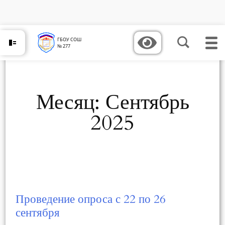
Перейти
к
содержимому
ГБОУ СОШ
№ 277
Месяц:
Сентябрь
2025
Проведение опроса с 22 по 26
сентября