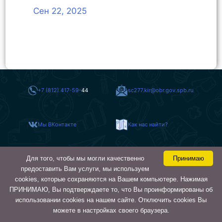
Сен 22, 2025
+7 (812) 417-59-
44
sc277.kir@obr.gov.spb.ru
Мы ВКонтакте
Как нас найти?
Для того, чтобы мы могли качественно
Принимаю
Карта сайта
предоставить Вам услуги, мы используем
cookies, которые сохраняются на Вашем компьютере. Нажимая
ГБОУ СОШ № 277 Кировского
© 2026
района
ПРИНИМАЮ, Вы подтверждаете то, что Вы проинформированы об
Санкт-Петербурга
использовании cookies на нашем сайте. Отключить cookies Вы
можете в настройках своего браузера.