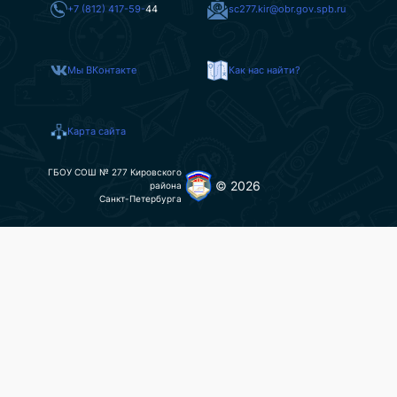
+7 (812) 417-59-
44
sc277.kir@obr.gov.spb.ru
Мы ВКонтакте
Как нас найти?
Карта сайта
ГБОУ СОШ № 277 Кировского
© 2026
района
Санкт-Петербурга