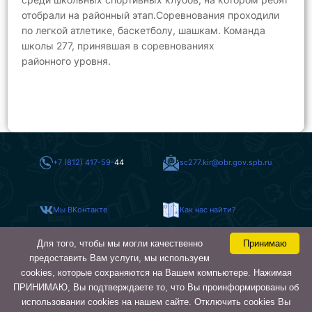
отобрали на районный этап.Соревнования проходили
по легкой атлетике, баскетболу, шашкам. Команда
школы 277, принявшая в соревнованиях
районного уровня.
+7 (812) 417-59-
44
sc277.kir@obr.gov.spb.ru
Мы ВКонтакте
Как нас найти?
Для того, чтобы мы могли качественно
Принимаю
Карта сайта
предоставить Вам услуги, мы используем
cookies, которые сохраняются на Вашем компьютере. Нажимая
ПРИНИМАЮ, Вы подтверждаете то, что Вы проинформированы об
ГБОУ СОШ № 277 Кировского
© 2026
района
использовании cookies на нашем сайте. Отключить cookies Вы
Санкт-Петербурга