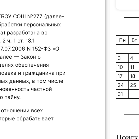
 ГБОУ СОШ №277 (далее-
бработки персональных
а) разработана во
Пн
Вт
 ч. 1 ст. 18.1
7.07.2006 N 152-ФЗ «О
алее — Закон о
3
4
целях обеспечения
10
11
ловека и гражданина при
17
18
ных данных, в том числе
24
25
новенность частной
31
ю тайну.
в отношении всех
оторые обрабатывает
Поиск