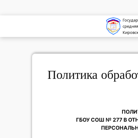
Перейти
к
содержимому
Госуда
средня
Кировск
Политика обрабо
ПОЛИ
ГБОУ СОШ № 277 В О
ПЕРСОНАЛЬ