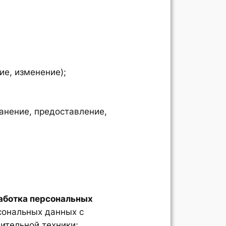
ие, изменение);
анение, предоставление,
аботка персональных
сональных данных с
ительной техники;