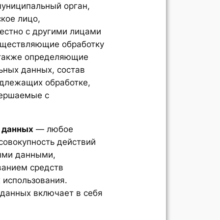
муниципальный орган,
кое лицо,
естно с другими лицами
существляющие обработку
 также определяющие
ьных данных, состав
одлежащих обработке,
вершаемые с
;
 данных
— любое
 совокупность действий
ыми данными,
ванием средств
 использования.
данных включает в себя