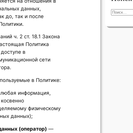
няется на отношения в
нальных данных,
П
к до, так и после
о
Политики.
и
с
ний ч. 2 ст. 18.1 Закона
к
настоящая Политика
 доступе в
уникационной сети
тора.
спользуемые в Политике:
любая информация,
 косвенно
деляемому физическому
ных данных);
данных (оператор)
—