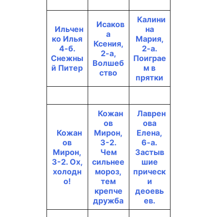
Калини
Исаков
Ильчен
на
а
ко Илья
Мария,
Ксения,
4-б.
2-а.
2-а,
Снежны
Поиграе
Волшеб
й Питер
м в
ство
прятки
Кожан
Лаврен
ов
ова
Кожан
Мирон,
Елена,
ов
3-2.
6-а.
Мирон,
Чем
Застыв
3-2. Ох,
сильнее
шие
холодн
мороз,
прическ
о!
тем
и
крепче
деоевь
дружба
ев.