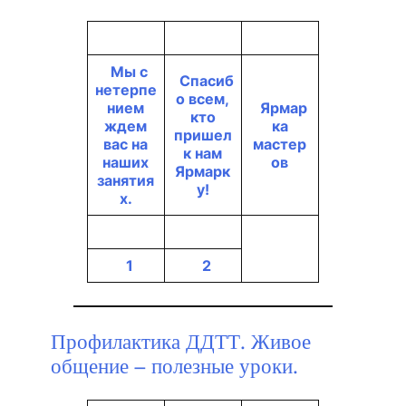
Мы с
Спасиб
нетерпе
о всем,
нием
Ярмар
кто
ждем
ка
пришел
вас на
мастер
к нам
наших
ов
Ярмарк
занятия
у!
х.
1
2
Профилактика ДДТТ. Живое
общение – полезные уроки.