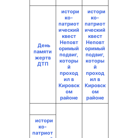
истори
истори
ко-
ко-
патриот
патриот
ический
ический
квест
квест
Неповт
Неповт
День
оримый
оримый
памяти
подвиг,
подвиг,
жертв
которы
которы
ДТП
й
й
проход
проход
ил в
ил в
Кировск
Кировск
ом
ом
районе
районе
истори
ко-
патриот