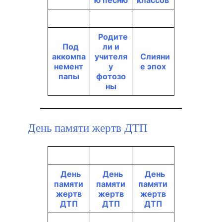
Родите
Под
ли и
аккомпа
учителя
Слияни
немент
у
е эпох
папы
фотозо
ны
День памяти жертв ДТП
День
День
День
памяти
памяти
памяти
жертв
жертв
жертв
ДТП
ДТП
ДТП