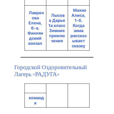
Махно
Лаврен
Лысов
Алиса,
ова
а Дарья
1-б.
Елена,
1а класс
Когда
6-а.
Зимние
зима
Финлян
приклю
рассказ
дский
чения
ывает
вокзал
сказку
Городской Оздоровительный
Лагерь «РАДУГА»
команд
а