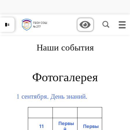
Перейти
к
содержимому
ГБОУ СОШ
№ 277
Наши события
Фотогалерея
1 сентября. День знаний.
Первы
11
Первы
й