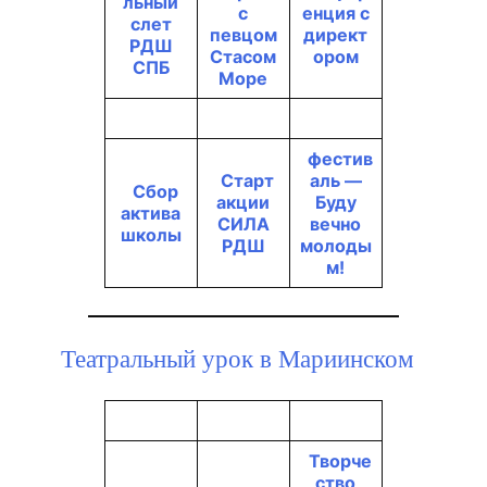
льный
с
енция с
слет
певцом
директ
РДШ
Стасом
ором
СПБ
Море
фестив
Старт
аль —
Сбор
акции
Буду
актива
СИЛА
вечно
школы
РДШ
молоды
м!
Театральный урок в Мариинском
Творче
ство