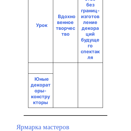
без
границ-
Вдохно
изготов
венное
ление
Урок
творчес
декора
тво
ций
будуще
го
спектак
ля
Юные
декорат
оры-
констру
кторы
Ярмарка мастеров