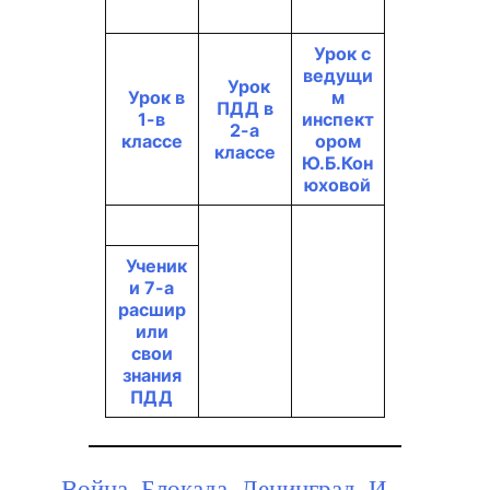
Урок с
ведущи
Урок
Урок в
м
ПДД в
1-в
инспект
2-а
классе
ором
классе
Ю.Б.Кон
юховой
Ученик
и 7-а
расшир
или
свои
знания
ПДД
Война. Блокада. Ленинград. И