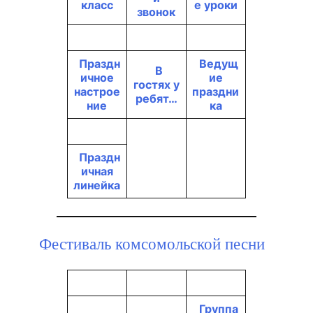
класс
е уроки
звонок
Праздн
Ведущ
В
ичное
ие
гостях у
настрое
праздни
ребят…
ние
ка
Праздн
ичная
линейка
Фестиваль комсомольской песни
Группа