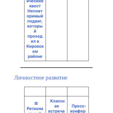
ический
квест
Неповт
оримый
подвиг,
которы
й
проход
ил в
Кировск
ом
районе
Личностное развитие
Классн
III
ая
Пресс-
Региона
встреча
конфер