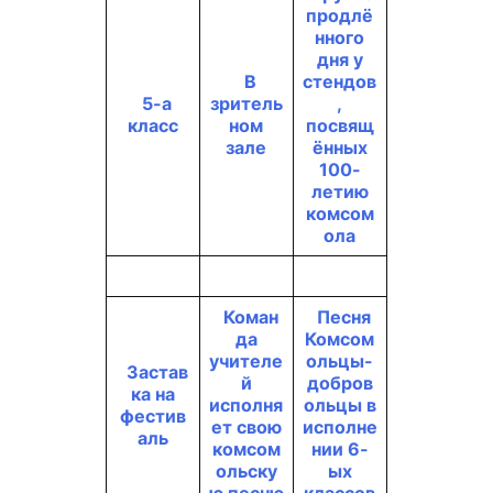
продлё
нного
дня у
В
стендов
5-а
зритель
,
класс
ном
посвящ
зале
ённых
100-
летию
комсом
ола
Коман
Песня
да
Комсом
учителе
ольцы-
Застав
й
добров
ка на
исполня
ольцы в
фестив
ет свою
исполне
аль
комсом
нии 6-
ольску
ых
ю песню
классов