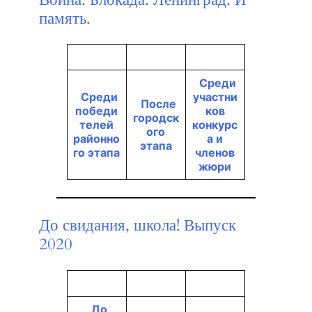
память.
Среди
Среди
участни
После
победи
ков
городск
телей
конкурс
ого
районно
а и
этапа
го этапа
членов
жюри
До свидания, школа! Выпуск
2020
До